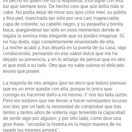
mi pecho es quien me da la respuesta. Ella sigue con esa
luz que siempre tuvo. De hecho creo que aún brilla más si
cabe. No podía dejar de mirar sus ojos color miel, su pálida
y fina piel, manchada tan sólo por una casi inapreciable
capa de colorete; su cabello negro, y su pequeña y bonita
boca, alargándose tan sólo en esos momentos donde te
regala la sonrisa más elegante que os podáis imaginar. Sí,
no hay duda, sigo completamente enamorado de ella.
La noche acabó y, tras dejarla en la puerta de su casa, sigo
conduciendo, pensando en ese sabor dulce que me ha
dejado su presencia, y en lo amargo de pensar que es otro
el que está a su lado. Otro que no sabe valorar el delicado
tesoro que posee.
La mayoría de mis amigos (por no decir que todos) piensan
que es un error quedar con ella, porque lo único que
consigo es hacerme daño a mí mismo. Y nos les falta razón.
Pero los motivos que me llevan a hacer semejantes locuras
son dos: por un lado la necesidad de comprobar que tras
tantos y tantos años de soltería sigo teniendo la capacidad
de sentir algo por alguien; y por otro lado, como dice una
gran frase, "recordar la historia es la mejor manera de no
repetir los mismos errores".