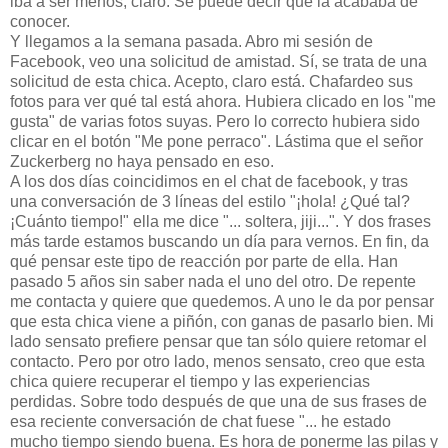
iba a ser menos, claro. Se puede decir que la acababa de
conocer.
Y llegamos a la semana pasada. Abro mi sesión de
Facebook, veo una solicitud de amistad. Sí, se trata de una
solicitud de esta chica. Acepto, claro está. Chafardeo sus
fotos para ver qué tal está ahora. Hubiera clicado en los "me
gusta" de varias fotos suyas. Pero lo correcto hubiera sido
clicar en el botón "Me pone perraco". Lástima que el señor
Zuckerberg no haya pensado en eso.
A los dos días coincidimos en el chat de facebook, y tras
una conversación de 3 líneas del estilo "¡hola! ¿Qué tal?
¡Cuánto tiempo!" ella me dice "... soltera, jiji...". Y dos frases
más tarde estamos buscando un día para vernos. En fin, da
qué pensar este tipo de reacción por parte de ella. Han
pasado 5 años sin saber nada el uno del otro. De repente
me contacta y quiere que quedemos. A uno le da por pensar
que esta chica viene a piñón, con ganas de pasarlo bien. Mi
lado sensato prefiere pensar que tan sólo quiere retomar el
contacto. Pero por otro lado, menos sensato, creo que esta
chica quiere recuperar el tiempo y las experiencias
perdidas. Sobre todo después de que una de sus frases de
esa reciente conversación de chat fuese "... he estado
mucho tiempo siendo buena. Es hora de ponerme las pilas y