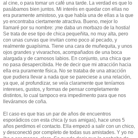
al cine, o para tomar un café una tarde. La verdad es que lo
pasábamos bien juntos. Mi interés en quedar con ellas no
era puramente amistoso, ya que había una de ellas a la que
yo encontraba ciertamente atractiva. Bueno, mejor lo
llamaré por su nombre: ¡me daba un morbazo de la hostia!
Se trata de ese tipo de chica pequeñita, no muy alta, pero
con unas curvas que invitan como poco al pecado, y
realmente guapísima. Tiene una cara de muñequita, y unos
ojos grandes y vivarachos, acompañados de una boca
alargada y de carnosos labios. En conjunto, una chica que
no pasa desapercibida. He de decir que mi atracción hacia
ella era puramente física. No se trataba de una atracción
que pudiera llevar a nada que se pareciese a una relación,
ya que, al profundizar, se veía claramente que teníamos
intereses, gustos, y formas de pensar completamente
distintos, lo cual tampoco era impedimento para que nos
lleváramos de coña.
El caso es que tras un par de años de encuentros
esporádicos con esta chica (y sus amigas), hace unos 5
años perdimos el contacto. Ella empezó a salir con un chico,
y desconectó por completo de todas sus amistades. Y yo no