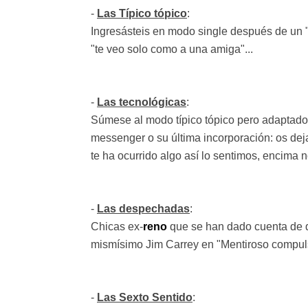
-
Las Típico tópico
:
Ingresásteis en modo single después de un "n
"te veo solo como a una amiga"...
-
Las tecnológicas
:
Súmese al modo típico tópico pero adaptado 
messenger o su última incorporación: os dej
te ha ocurrido algo así lo sentimos, encima n
-
Las despechadas
:
Chicas ex-
reno
que se han dado cuenta de q
mismísimo Jim Carrey en "Mentiroso compul
-
Las Sexto Sentido
: