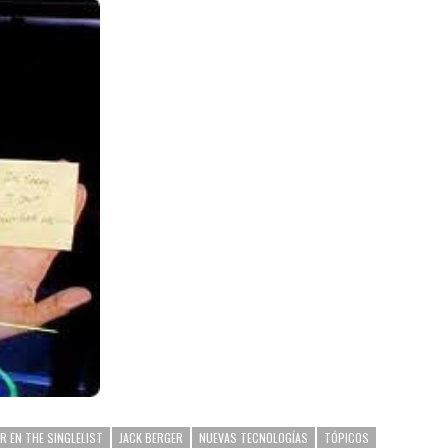
R EN THE SINGLELIST
JACK BERGER
NUEVAS TECNOLOGÍAS
TÓPICOS