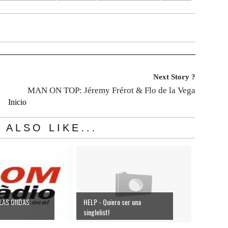
Next Story ?
MAN ON TOP: Jéremy Frérot & Flo de la Vega
Inicio
 ALSO LIKE...
 LAS ONDAS
HELP - Quiero ser una
singlelist!