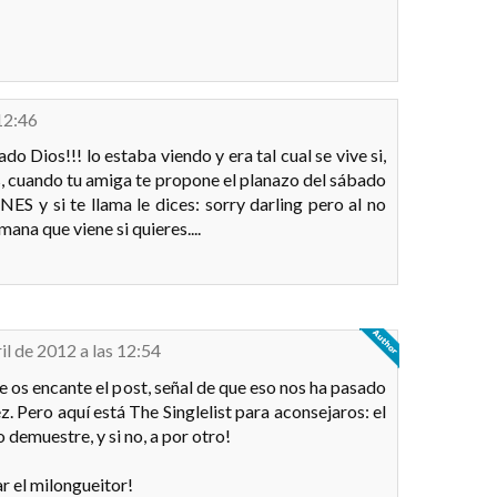
 12:46
do Dios!!! lo estaba viendo y era tal cual se vive si,
 más, cuando tu amiga te propone el planazo del sábado
ES y si te llama le dices: sorry darling pero al no
ana que viene si quieres....
il de 2012 a las 12:54
 os encante el post, señal de que eso nos ha pasado
. Pero aquí está The Singlelist para aconsejaros: el
 demuestre, y si no, a por otro!
ar el milongueitor!