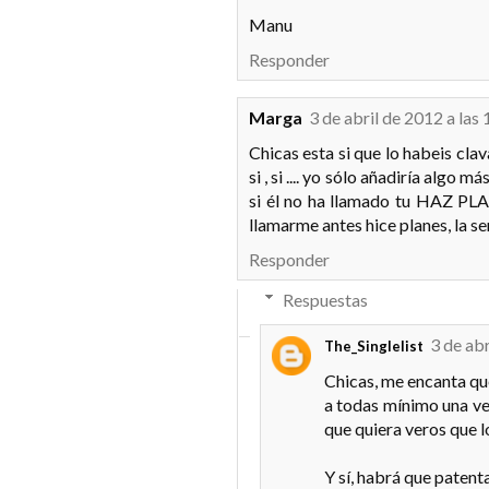
Manu
Responder
Marga
3 de abril de 2012 a las
Chicas esta si que lo habeis clava
si , si .... yo sólo añadiría algo
si él no ha llamado tu HAZ PLAN
llamarme antes hice planes, la sem
Responder
Respuestas
3 de abr
The_Singlelist
Chicas, me encanta que
a todas mínimo una vez
que quiera veros que lo
Y sí, habrá que patent