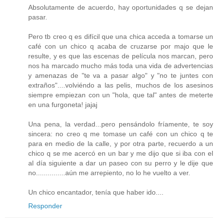
Absolutamente de acuerdo, hay oportunidades q se dejan
pasar.
Pero tb creo q es difícil que una chica acceda a tomarse un
café con un chico q acaba de cruzarse por majo que le
resulte, y es que las escenas de película nos marcan, pero
nos ha marcado mucho más toda una vida de advertencias
y amenazas de "te va a pasar algo" y "no te juntes con
extraños"....volviéndo a las pelis, muchos de los asesinos
siempre empiezan con un "hola, que tal" antes de meterte
en una furgoneta! jajaj
Una pena, la verdad...pero pensándolo fríamente, te soy
sincera: no creo q me tomase un café con un chico q te
para en medio de la calle, y por otra parte, recuerdo a un
chico q se me acercó en un bar y me dijo que si iba con el
al día siguiente a dar un paseo con su perro y le dije que
no...............aún me arrepiento, no lo he vuelto a ver.
Un chico encantador, tenía que haber ido....
Responder