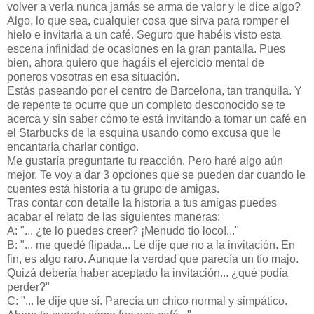
volver a verla nunca jamás se arma de valor y le dice algo?
Algo, lo que sea, cualquier cosa que sirva para romper el
hielo e invitarla a un café. Seguro que habéis visto esta
escena infinidad de ocasiones en la gran pantalla. Pues
bien, ahora quiero que hagáis el ejercicio mental de
poneros vosotras en esa situación.
Estás paseando por el centro de Barcelona, tan tranquila. Y
de repente te ocurre que un completo desconocido se te
acerca y sin saber cómo te está invitando a tomar un café en
el Starbucks de la esquina usando como excusa que le
encantaría charlar contigo.
Me gustaría preguntarte tu reacción. Pero haré algo aún
mejor. Te voy a dar 3 opciones que se pueden dar cuando le
cuentes está historia a tu grupo de amigas.
Tras contar con detalle la historia a tus amigas puedes
acabar el relato de las siguientes maneras:
A: "... ¿te lo puedes creer? ¡Menudo tío loco!..."
B: "... me quedé flipada... Le dije que no a la invitación. En
fin, es algo raro. Aunque la verdad que parecía un tío majo.
Quizá debería haber aceptado la invitación... ¿qué podía
perder?"
C: "... le dije que sí. Parecía un chico normal y simpático.