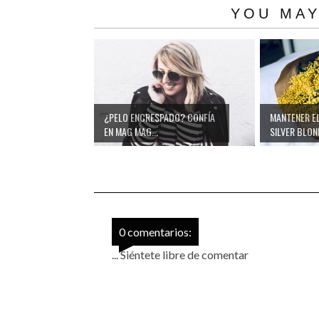
YOU MAY
¿PELO ENCRESPADO? CONFÍA
MANTENER E
EN MAG MAG...
SILVER BLOND
0 comentarios:
... Siéntete libre de comentar