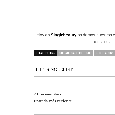
Hoy en
Singlebeauty
os damos nuestros c
nuestros ali
RELATED ITEMS
CUIDADO CABELLO
GHD
GHD PEACOCK
THE_SINGLELIST
? Previous Story
Entrada más reciente