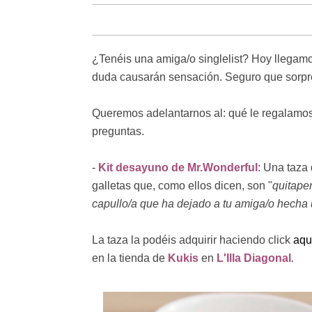
¿Tenéis una amiga/o singlelist? Hoy llegamo
duda causarán sensación. Seguro que sorpren
Queremos adelantarnos al: qué le regalamos a
preguntas.
-
Kit desayuno de Mr.Wonderful
: Una taza
galletas que, como ellos dicen, son "
quitape
capullo/a que ha dejado a tu amiga/o hecha u
La taza la podéis adquirir haciendo click
aqu
en la tienda de
Kukis
en
L'Illa Diagonal
.