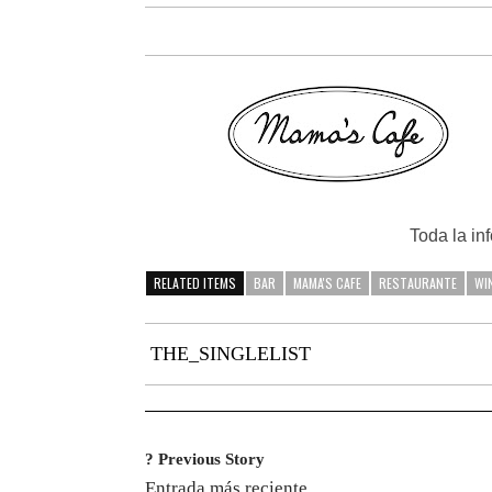
Toda la in
RELATED ITEMS
BAR
MAMA'S CAFE
RESTAURANTE
WI
THE_SINGLELIST
? Previous Story
Entrada más reciente