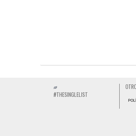
OTRO
#THESINGLELIST
POL