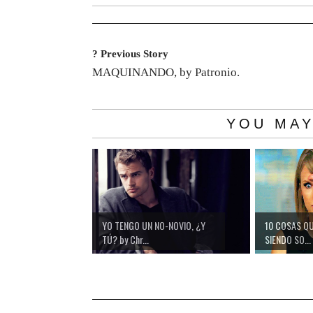
? Previous Story
MAQUINANDO, by Patronio.
YOU MAY
YO TENGO UN NO-NOVIO, ¿Y
10 COSAS Q
TÚ? by Chr...
SIENDO SO...