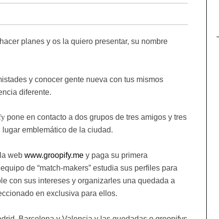
acer planes y os la quiero presentar, su nombre
amistades y conocer gente nueva con tus mismos
encia diferente.
fy
pone en contacto a dos grupos de tres amigos y tres
un lugar emblemático de la ciudad.
 la web
www.groopify.me
y paga su primera
 equipo de “match-makers” estudia sus perfiles para
le con sus intereses y organizarles una quedada a
eccionado en exclusiva para ellos.
drid, Barcelona y Valencia y las quedadas o groopifys