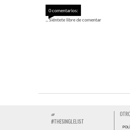
0 comentarios:
... Siéntete libre de comentar
OTRO
#THESINGLELIST
POL