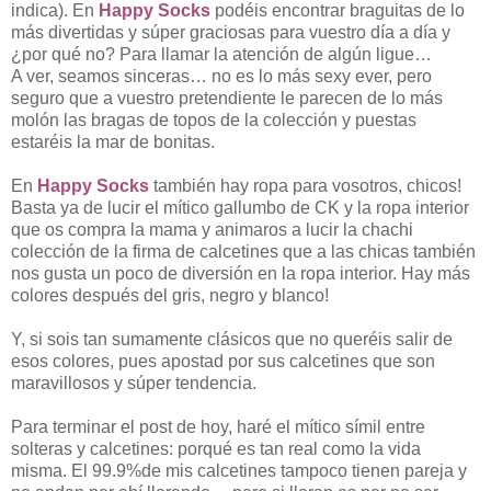
indica). En
Happy Socks
podéis encontrar braguitas de lo
más divertidas y súper graciosas para vuestro día a día y
¿por qué no? Para llamar la atención de algún ligue…
A ver, seamos sinceras… no es lo más sexy ever, pero
seguro que a vuestro pretendiente le parecen de lo más
molón las bragas de topos de la colección y puestas
estaréis la mar de bonitas.
En
Happy Socks
también hay ropa para vosotros, chicos!
Basta ya de lucir el mítico gallumbo de CK y la ropa interior
que os compra la mama y animaros a lucir la chachi
colección de la firma de calcetines que a las chicas también
nos gusta un poco de diversión en la ropa interior. Hay más
colores después del gris, negro y blanco!
Y, si sois tan sumamente clásicos que no queréis salir de
esos colores, pues apostad por sus calcetines que son
maravillosos y súper tendencia.
Para terminar el post de hoy, haré el mítico símil entre
solteras y calcetines: porqué es tan real como la vida
misma. El 99.9%de mis calcetines tampoco tienen pareja y