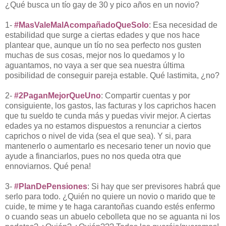
¿Qué busca un tío gay de 30 y pico años en un novio?
1-
#MasValeMalAcompañadoQueSolo
: Esa necesidad de
estabilidad que surge a ciertas edades y que nos hace
plantear que, aunque un tío no sea perfecto nos gusten
muchas de sus cosas, mejor nos lo quedamos y lo
aguantamos, no vaya a ser que sea nuestra última
posibilidad de conseguir pareja estable. Qué lastimita, ¿no?
2-
#2PaganMejorQueUno
: Compartir cuentas y por
consiguiente, los gastos, las facturas y los caprichos hacen
que tu sueldo te cunda más y puedas vivir mejor. A ciertas
edades ya no estamos dispuestos a renunciar a ciertos
caprichos o nivel de vida (sea el que sea). Y si, para
mantenerlo o aumentarlo es necesario tener un novio que
ayude a financiarlos, pues no nos queda otra que
ennoviarnos. Qué pena!
3-
#PlanDePensiones
: Si hay que ser previsores habrá que
serlo para todo. ¿Quién no quiere un novio o marido que te
cuide, te mime y te haga carantoñas cuando estés enfermo
o cuando seas un abuelo cebolleta que no se aguanta ni los