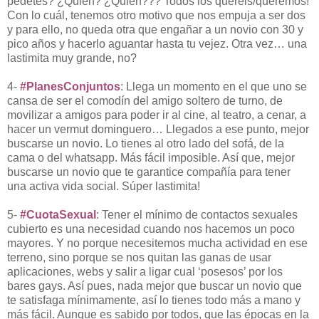
pedetes? ¿Quién? ¿Quién??? Todos los queréis/queremos!
Con lo cuál, tenemos otro motivo que nos empuja a ser dos
y para ello, no queda otra que engañar a un novio con 30 y
pico años y hacerlo aguantar hasta tu vejez. Otra vez… una
lastimita muy grande, no?
4-
#PlanesConjuntos
: Llega un momento en el que uno se
cansa de ser el comodín del amigo soltero de turno, de
movilizar a amigos para poder ir al cine, al teatro, a cenar, a
hacer un vermut dominguero… Llegados a ese punto, mejor
buscarse un novio. Lo tienes al otro lado del sofá, de la
cama o del whatsapp. Más fácil imposible. Así que, mejor
buscarse un novio que te garantice compañía para tener
una activa vida social. Súper lastimita!
5-
#CuotaSexual
: Tener el mínimo de contactos sexuales
cubierto es una necesidad cuando nos hacemos un poco
mayores. Y no porque necesitemos mucha actividad en ese
terreno, sino porque se nos quitan las ganas de usar
aplicaciones, webs y salir a ligar cual ‘posesos’ por los
bares gays. Así pues, nada mejor que buscar un novio que
te satisfaga mínimamente, así lo tienes todo más a mano y
más fácil. Aunque es sabido por todos, que las épocas en la