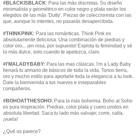
#BLACKISBLACK
: Para las más discretas. Su diseño
minimalista y geométrico en color negro y plata serán los
elegidos de las más 'Dutty'. Piezas de coleccionista con las
que, aunque lo intentes, no pasarás desapercibida.
#THINKPINK:
Para las románticas. Think Pink es
absolutamente deliciosa. Una combinación de piedras y
color oro... ¡en rosa, por supuesto! Explota tu feminidad y sé
la más dulce, solo cuando te apetezca, claro.
#I'MALADYBABY:
Para las mas clásicas. I'm a Lady Baby
llenará tu armario de básicos de toda la vida. Tonos tierra,
oro y mucho estilo para aportarle toda la elegancia a tu look.
Dale la bienvenida a tus nuevos e inseparables
compañeros.
#BOHOATTHESOHO:
Para la más bohemia. Boho at Soho
es pura inspiración. Piedras, color plata y cuero unidos en
absoluta libertad. Saca tu lado más salvaje; corre, salta,
¡vuela!
¿Qué os parece?