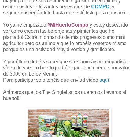
mayor para que su crecimiento siga siendo el óptimo y
usaremos los fertilizantes necesarios de
COMPO
,
y
seguiremos regándolo hasta que esté listo para consumir.
Yo ya he empezado
#MiHuertoCompo
y estoy deseando
ver como crecen las berenjenas y pimientos que he
plantado! Os iré informando de mis progresos como mini
agricultor pero os animo a que lo probéis vosotros mismo
porque es una actividad muy divertida y gratificante.
Y por último debéis saber que si os animáis y compartís el
vídeo de vuestro huerto podréis ganar un cheque por valor
de 300€ en Leroy Merlín.
Para participar solo tenéis que enviad vídeo
aquí
Animaros que los The Singlelist os queremos llevaros al
huerto!!!