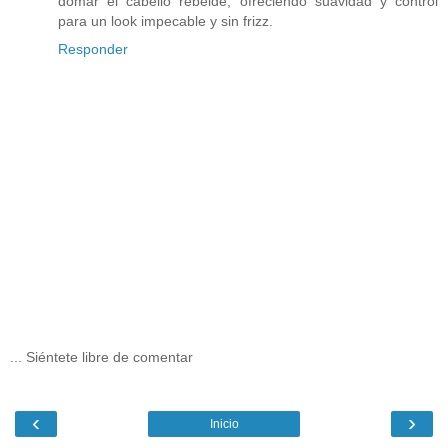
domar el cabello rebelde, ofreciendo suavidad y control
para un look impecable y sin frizz.
Responder
... Siéntete libre de comentar
‹
›
Inicio