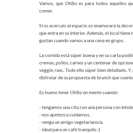
Vamos, que OhBo es para todos aquellos que
comer.
Si os acercais al espacio os enamorará la dec
que entra en su interior. Además, el local tien
gustan cuando vamos a una cena en grupo.
La comida está súper buena y en su carta podé
cremas, pollos, carnes y un centenar de opcion
veggie, raw.. Todo ello súper bien detallado. 
disfrutar de su propuesta de brunch que cuent
Es bueno tener OhBo en mente cuando:
- tengamos una cita con una persona con intole
- nos apetezca cuidarnos.
- venga un amigo vegetariano/a.
- ideal para un café tranquilo ;)