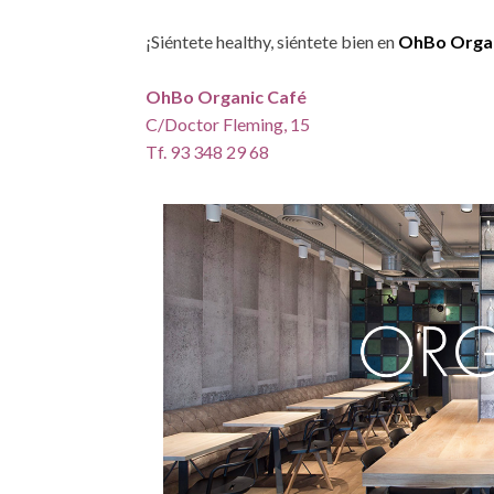
¡Siéntete healthy, siéntete bien en
OhBo Organ
OhBo Organic Café
C/Doctor Fleming, 15
Tf. 93 348 29 68