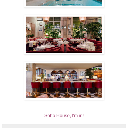
Soho House, I'm in!