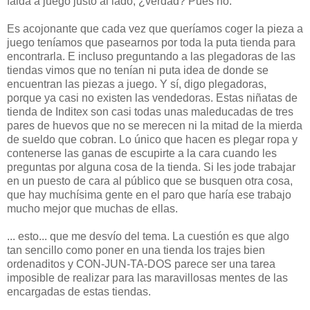
falda a juego justo al lado, ¿verdad? Pues no.
Es acojonante que cada vez que queríamos coger la pieza a
juego teníamos que pasearnos por toda la puta tienda para
encontrarla. E incluso preguntando a las plegadoras de las
tiendas vimos que no tenían ni puta idea de donde se
encuentran las piezas a juego. Y sí, digo plegadoras,
porque ya casi no existen las vendedoras. Estas niñatas de
tienda de Inditex son casi todas unas maleducadas de tres
pares de huevos que no se merecen ni la mitad de la mierda
de sueldo que cobran. Lo único que hacen es plegar ropa y
contenerse las ganas de escupirte a la cara cuando les
preguntas por alguna cosa de la tienda. Si les jode trabajar
en un puesto de cara al público que se busquen otra cosa,
que hay muchísima gente en el paro que haría ese trabajo
mucho mejor que muchas de ellas.
... esto... que me desvío del tema. La cuestión es que algo
tan sencillo como poner en una tienda los trajes bien
ordenaditos y CON-JUN-TA-DOS parece ser una tarea
imposible de realizar para las maravillosas mentes de las
encargadas de estas tiendas.