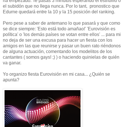
ha empezado. Te pasas 3 minutos esperando el estribillo o
el subidón que no llega nunca. Por lo tant, pronostico que
Edurne quedará entre la 10 y la 15 posición del ranking.
Pero pese a saber de antemano lo que pasará y que como
se dice siempre: 'Esto está todo amañao!' 'Eurovisión es
política' o 'los demás países se votan entre ellos' ... para mi
no deja de ser una excusa para hacer un fiesta con los
amigos en las que reunirse y pasar un buen rato riéndonos
de alguna actuación, comentando los modelitos de los
cantantes ( somos gays! ;) ) o haciendo quinielas de quién
va ganar.
Yo organizo fiesta Eurovisión en mi casa... ¿Quién se
apunta?