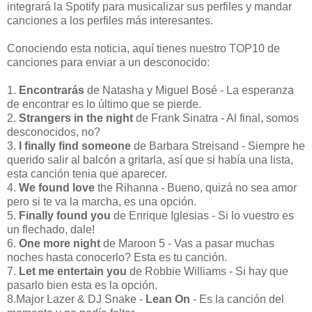
integrará la Spotify para musicalizar sus perfiles y mandar
canciones a los perfiles más interesantes.
Conociendo esta noticia, aquí tienes nuestro TOP10 de
canciones para enviar a un desconocido:
1.
Encontrarás
de Natasha y Miguel Bosé - La esperanza
de encontrar es lo último que se pierde.
2.
Strangers in the night
de Frank Sinatra - Al final, somos
desconocidos, no?
3.
I finally find someone
de Barbara Streisand - Siempre he
querido salir al balcón a gritarla, así que si había una lista,
esta canción tenia que aparecer.
4.
We found love
the Rihanna - Bueno, quizá no sea amor
pero si te va la marcha, es una opción.
5.
Finally found you
de Enrique Iglesias - Si lo vuestro es
un flechado, dale!
6.
One more night
de Maroon 5 - Vas a pasar muchas
noches hasta conocerlo? Esta es tu canción.
7.
Let me entertain you
de Robbie Williams - Si hay que
pasarlo bien esta es la opción.
8.Major Lazer & DJ Snake -
Lean On
- Es la canción del